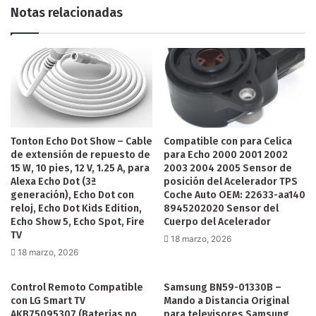
Notas relacionadas
Tonton Echo Dot Show – Cable
Compatible con para Celica
de extensión de repuesto de
para Echo 2000 2001 2002
15 W, 10 pies, 12 V, 1.25 A, para
2003 2004 2005 Sensor de
Alexa Echo Dot (3ª
posición del Acelerador TPS
generación), Echo Dot con
Coche Auto OEM: 22633-aa140
reloj, Echo Dot Kids Edition,
8945202020 Sensor del
Echo Show 5, Echo Spot, Fire
Cuerpo del Acelerador
TV
18 marzo, 2026
18 marzo, 2026
Control Remoto Compatible
Samsung BN59-01330B –
con LG Smart TV
Mando a Distancia Original
AKB75095307 (Baterias no
para televisores Samsung