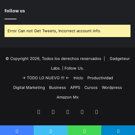
Follow us
Error Can not Get Tweets, Incorrect account info.
© Copyright 2026, Todos los derechos reservados |
Gadgeteur
Labs.
| Follow Us.
-> TODO LO NUEVO !!! <-
Inicio
Productividad
Digital Marketing
Business
APPS
Cursos
Wordpress
Amazon Mx
RSS
Facebook
Twitter
Tumblr
Instagram