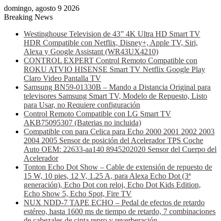
domingo, agosto 9 2026
Breaking News
Westinghouse Television de 43” 4K Ultra HD Smart TV
HDR Compatible con Netflix, Disney+, Apple TV, Siri,
Alexa y Google Assistant (WR43UX4210)
CONTROL EXPERT Control Remoto Compatible con
ROKU ATVIO HISENSE Smart TV Netflix Google Play
Claro Video Pantalla TV
Samsung BN59-01330B – Mando a Distancia Original para
televisores Samsung Smart TV, Modelo de Repuesto, Listo
para Usar, no Requiere configuración
Control Remoto Compatible con LG Smart TV
AKB75095307 (Baterias no incluida)
Compatible con para Celica para Echo 2000 2001 2002 2003
2004 2005 Sensor de posición del Acelerador TPS Coche
Auto OEM: 22633-aa140 8945202020 Sensor del Cuerpo del
Acelerador
Tonton Echo Dot Show – Cable de extensión de repuesto de
15 W, 10 pies, 12 V, 1.25 A, para Alexa Echo Dot (3ª
generación), Echo Dot con reloj, Echo Dot Kids Edition,
Echo Show 5, Echo Spot, Fire TV
NUX NDD-7 TAPE ECHO – Pedal de efectos de retardo
estéreo, hasta 1600 ms de tiempo de retardo, 7 combinaciones
de cabezales de cinta repro y reverberación