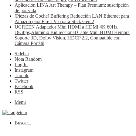
Aplicación LINA Art Therapy – Plan Premium: suscripción
de por vida
[Piezas de Coche] Buffering Reducción LAN Ethernet para
Amazon para Fire TV o para Stick Gen 2
UGREEN Adaptador Mini HDMI a HDMI 4K 60Hz
18Gbps,Aluminio Bidireccional Cable Mini HDMI Hembra
Soporte 3D, Dolby Vision, HDCP 2.2, Compatible con
Cámara Portátil
Sidebar
Nota Random
Log In
Instagram
Tumblr
Twitter
Facebook
RSS
Menu
Buscar...