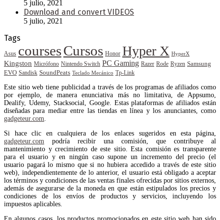
5 julio, 2021
Download and convert VIDEOS
5 julio, 2021
Tags
courses
Cursos
Hyper X
Asus
Honor
HyperX
PC Gaming
Kingston
Samsung
Rode
Micrófono
Nintendo Switch
Razer
Ryzen
EVO
SoundPeats
Sandisk
Tp-Link
Teclado Mecánico
Este sitio web tiene publicidad a través de los programas de afiliados como
por ejemplo, de manera enunciativa más no limitativa, de Appsumo,
Dealify, Udemy, Stacksocial, Google. Estas plataformas de afiliados están
diseñadas para mediar entre las tiendas en línea y los anunciantes, como
gadgeteur.com
.
Si hace clic en cualquiera de los enlaces sugeridos en esta página,
gadgeteur.com
podría recibir una comisión, que contribuye al
mantenimiento y crecimiento de este sitio. Esta comisión es transparente
para el usuario y en ningún caso supone un incremento del precio (el
usuario pagará lo mismo que si no hubiera accedido a través de este sitio
web), independientemente de lo anterior, el usuario está obligado a aceptar
los términos y condiciones de las ventas finales ofrecidas por sitios externos,
además de asegurarse de la moneda en que están estipulados los precios y
condiciones de los envíos de productos y servicios, incluyendo los
impuestos aplicables.
En algunos casos, los productos promocionados en este sitio web han sido