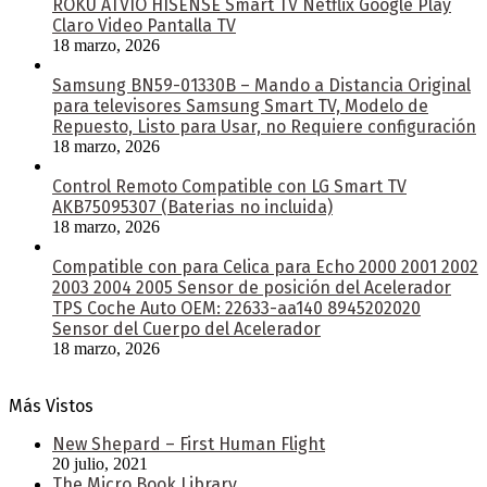
ROKU ATVIO HISENSE Smart TV Netflix Google Play
Claro Video Pantalla TV
18 marzo, 2026
Samsung BN59-01330B – Mando a Distancia Original
para televisores Samsung Smart TV, Modelo de
Repuesto, Listo para Usar, no Requiere configuración
18 marzo, 2026
Control Remoto Compatible con LG Smart TV
AKB75095307 (Baterias no incluida)
18 marzo, 2026
Compatible con para Celica para Echo 2000 2001 2002
2003 2004 2005 Sensor de posición del Acelerador
TPS Coche Auto OEM: 22633-aa140 8945202020
Sensor del Cuerpo del Acelerador
18 marzo, 2026
Más Vistos
New Shepard – First Human Flight
20 julio, 2021
The Micro Book Library