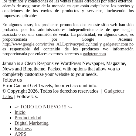
los términos y condiciones de las ventas finales ofrecidas por sitios externos,
además de asegurarse de la moneda en que están estipulados los precios y
condiciones de los envíos de productos y servicios, incluyendo los
impuestos aplicables.
En algunos casos, los productos promocionados en este sitio web han sido
probados por los administradores independientemente de que tengan
asociada o no una comisión de venta. La publicidad, en algunos casos, es
proporcionada por Google Adsense:
http://www.google.com/intl/es_ALL/privacypolicy.html
y
gadgeteur.com
no
es responsable del contenido de los productos y/o información
proporcionada por enlaces externos. terceros a
gadgteur.com
.
Jannah is a Clean Responsive WordPress Newspaper, Magazine,
News and Blog theme. Packed with options that allow you to
completely customize your website to your needs.
Follow us
Error Can not Get Tweets, Incorrect account info.
© Copyright 2026, Todos los derechos reservados |
Gadgeteur
Labs.
| Follow Us.
-> TODO LO NUEVO !!! <-
Inicio
Productividad
Digital Marketing
Business
APPS