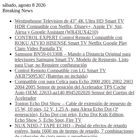
sábado, agosto 8 2026
Breaking News
Westinghouse Television de 43” 4K Ultra HD Smart TV
HDR Compatible con Netflix, Disney+, Apple TV, Siri,
Alexa y Google Assistant (WR43UX4210)
CONTROL EXPERT Control Remoto Compatible con
ROKU ATVIO HISENSE Smart TV Netflix Google Play
Claro Video Pantalla TV
Samsung BN59-01330B – Mando a Distancia Original para
televisores Samsung Smart TV, Modelo de Repuesto, Listo
para Usar, no Requiere configuración
Control Remoto Compatible con LG Smart TV
AKB75095307 (Baterias no incluida)
Compatible con para Celica para Echo 2000 2001 2002 2003
2004 2005 Sensor de posición del Acelerador TPS Coche
Auto OEM: 22633-aa140 8945202020 Sensor del Cuerpo del
Acelerador
Tonton Echo Dot Show – Cable de extensión de repuesto de
15 W, 10 pies, 12 V, 1.25 A, para Alexa Echo Dot (3ª
generación), Echo Dot con reloj, Echo Dot Kids Edition,
Echo Show 5, Echo Spot, Fire TV
NUX NDD-7 TAPE ECHO – Pedal de efectos de retardo
estéreo, hasta 1600 ms de tiempo de retardo, 7 combinaciones
de cabezales de cinta repro y reverberación