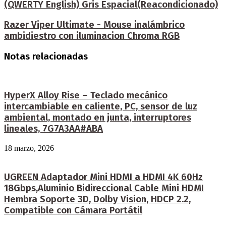
(QWERTY English) Gris Espacial(Reacondicionado)
Razer Viper Ultimate - Mouse inalámbrico
ambidiestro con iluminacion Chroma RGB
Notas relacionadas
HyperX Alloy Rise – Teclado mecánico
intercambiable en caliente, PC, sensor de luz
ambiental, montado en junta, interruptores
lineales, 7G7A3AA#ABA
18 marzo, 2026
UGREEN Adaptador Mini HDMI a HDMI 4K 60Hz
18Gbps,Aluminio Bidireccional Cable Mini HDMI
Hembra Soporte 3D, Dolby Vision, HDCP 2.2,
Compatible con Cámara Portátil