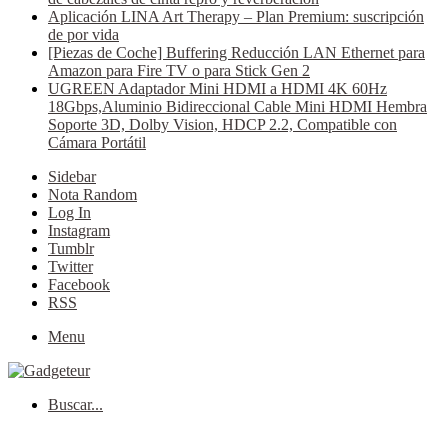
Aplicación LINA Art Therapy – Plan Premium: suscripción
de por vida
[Piezas de Coche] Buffering Reducción LAN Ethernet para
Amazon para Fire TV o para Stick Gen 2
UGREEN Adaptador Mini HDMI a HDMI 4K 60Hz
18Gbps,Aluminio Bidireccional Cable Mini HDMI Hembra
Soporte 3D, Dolby Vision, HDCP 2.2, Compatible con
Cámara Portátil
Sidebar
Nota Random
Log In
Instagram
Tumblr
Twitter
Facebook
RSS
Menu
Buscar...