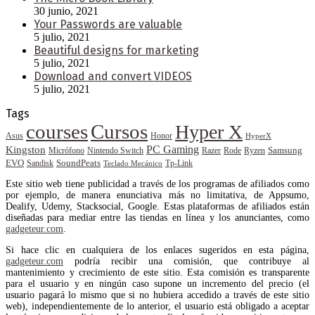
30 junio, 2021
Your Passwords are valuable
5 julio, 2021
Beautiful designs for marketing
5 julio, 2021
Download and convert VIDEOS
5 julio, 2021
Tags
courses
Cursos
Hyper X
Asus
Honor
HyperX
PC Gaming
Kingston
Samsung
Rode
Micrófono
Nintendo Switch
Razer
Ryzen
EVO
SoundPeats
Sandisk
Tp-Link
Teclado Mecánico
Este sitio web tiene publicidad a través de los programas de afiliados como
por ejemplo, de manera enunciativa más no limitativa, de Appsumo,
Dealify, Udemy, Stacksocial, Google. Estas plataformas de afiliados están
diseñadas para mediar entre las tiendas en línea y los anunciantes, como
gadgeteur.com
.
Si hace clic en cualquiera de los enlaces sugeridos en esta página,
gadgeteur.com
podría recibir una comisión, que contribuye al
mantenimiento y crecimiento de este sitio. Esta comisión es transparente
para el usuario y en ningún caso supone un incremento del precio (el
usuario pagará lo mismo que si no hubiera accedido a través de este sitio
web), independientemente de lo anterior, el usuario está obligado a aceptar