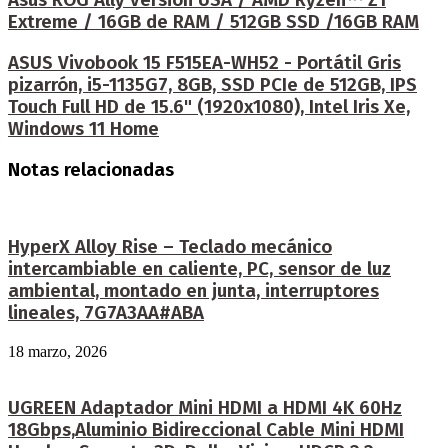
Asus ROG Ally versión USA / AMD Ryzen™ Z1
Extreme / 16GB de RAM / 512GB SSD /16GB RAM
ASUS Vivobook 15 F515EA-WH52 - Portátil Gris
pizarrón, i5-1135G7, 8GB, SSD PCIe de 512GB, IPS
Touch Full HD de 15.6" (1920x1080), Intel Iris Xe,
Windows 11 Home
Notas relacionadas
HyperX Alloy Rise – Teclado mecánico
intercambiable en caliente, PC, sensor de luz
ambiental, montado en junta, interruptores
lineales, 7G7A3AA#ABA
18 marzo, 2026
UGREEN Adaptador Mini HDMI a HDMI 4K 60Hz
18Gbps,Aluminio Bidireccional Cable Mini HDMI