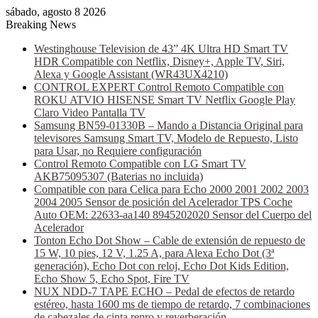
sábado, agosto 8 2026
Breaking News
Westinghouse Television de 43” 4K Ultra HD Smart TV
HDR Compatible con Netflix, Disney+, Apple TV, Siri,
Alexa y Google Assistant (WR43UX4210)
CONTROL EXPERT Control Remoto Compatible con
ROKU ATVIO HISENSE Smart TV Netflix Google Play
Claro Video Pantalla TV
Samsung BN59-01330B – Mando a Distancia Original para
televisores Samsung Smart TV, Modelo de Repuesto, Listo
para Usar, no Requiere configuración
Control Remoto Compatible con LG Smart TV
AKB75095307 (Baterias no incluida)
Compatible con para Celica para Echo 2000 2001 2002 2003
2004 2005 Sensor de posición del Acelerador TPS Coche
Auto OEM: 22633-aa140 8945202020 Sensor del Cuerpo del
Acelerador
Tonton Echo Dot Show – Cable de extensión de repuesto de
15 W, 10 pies, 12 V, 1.25 A, para Alexa Echo Dot (3ª
generación), Echo Dot con reloj, Echo Dot Kids Edition,
Echo Show 5, Echo Spot, Fire TV
NUX NDD-7 TAPE ECHO – Pedal de efectos de retardo
estéreo, hasta 1600 ms de tiempo de retardo, 7 combinaciones
de cabezales de cinta repro y reverberación