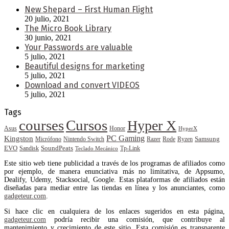
New Shepard – First Human Flight
20 julio, 2021
The Micro Book Library
30 junio, 2021
Your Passwords are valuable
5 julio, 2021
Beautiful designs for marketing
5 julio, 2021
Download and convert VIDEOS
5 julio, 2021
Tags
courses
Cursos
Hyper X
Asus
Honor
HyperX
PC Gaming
Kingston
Samsung
Rode
Micrófono
Nintendo Switch
Razer
Ryzen
EVO
SoundPeats
Sandisk
Tp-Link
Teclado Mecánico
Este sitio web tiene publicidad a través de los programas de afiliados como
por ejemplo, de manera enunciativa más no limitativa, de Appsumo,
Dealify, Udemy, Stacksocial, Google. Estas plataformas de afiliados están
diseñadas para mediar entre las tiendas en línea y los anunciantes, como
gadgeteur.com
.
Si hace clic en cualquiera de los enlaces sugeridos en esta página,
gadgeteur.com
podría recibir una comisión, que contribuye al
mantenimiento y crecimiento de este sitio. Esta comisión es transparente