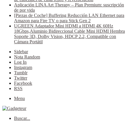
Aplicación LINA Art Therapy – Plan Premium: suscripción
de por vida
[Piezas de Coche] Buffering Reducción LAN Ethernet para
Amazon para Fire TV o para Stick Gen 2
UGREEN Adaptador Mini HDMI a HDMI 4K 60Hz
18Gbps,Aluminio Bidireccional Cable Mini HDMI Hembra
Soporte 3D, Dolby Vision, HDCP 2.2, Compatible con
Cámara Portátil
Sidebar
Nota Random
Log In
Instagram
Tumblr
Twitter
Facebook
RSS
Menu
Buscar...