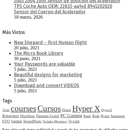
2003 2004 2005 Sensor de posición del Acelerador
TPS Coche Auto OEM: 22633-aa140 8945202020
Sensor del Cuerpo del Acelerador
18 marzo, 2026
Más Vistos
New Shepard – First Human Flight
20 julio, 2021
The Micro Book Library
30 junio, 2021
Your Passwords are valuable
5 julio, 2021
Beautiful designs for marketing
5 julio, 2021
Download and convert VIDEOS
5 julio, 2021
Tags
courses
Cursos
Hyper X
Asus
Honor
HyperX
PC Gaming
Kingston
Samsung
Rode
Micrófono
Nintendo Switch
Razer
Ryzen
EVO
SoundPeats
Sandisk
Tp-Link
Teclado Mecánico
Este sitio web tiene publicidad a través de los programas de afiliados como