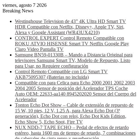
viernes, agosto 7 2026
Breaking News
Westinghouse Television de 43” 4K Ultra HD Smart TV
HDR Compatible con Netflix, Disney+, Apple TV, Siri,
Alexa y Google Assistant (WR43UX4210)
CONTROL EXPERT Control Remoto Compatible con
ROKU ATVIO HISENSE Smart TV Netflix Google Play
Claro Video Pantalla TV
Samsung BN59-01330B – Mando a Distancia Original para
televisores Samsung Smart TV, Modelo de Repuesto, Listo
para Usar, no Requiere configuración
Control Remoto Compatible con LG Smart TV
AKB75095307 (Baterias no incluida)
Compatible con para Celica para Echo 2000 2001 2002 2003
2004 2005 Sensor de posición del Acelerador TPS Coche
Auto OEM: 22633-aa140 8945202020 Sensor del Cuerpo del
Acelerador
Tonton Echo Dot Show – Cable de extensión de repuesto de
15 W, 10 pies, 12 V, 1.25 A, para Alexa Echo Dot (3ª
generación), Echo Dot con reloj, Echo Dot Kids Edition,
Echo Show 5, Echo Spot, Fire TV
NUX NDD-7 TAPE ECHO – Pedal de efectos de retardo
estéreo, hasta 1600 ms de tiempo de retardo, 7 combinaciones
de cabezales de cinta repro y reverberación