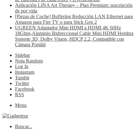
Aplicación LINA Art Therapy – Plan Premium: suscripción
de por vida
[Piezas de Coche] Buffering Reducción LAN Ethernet para
Amazon para Fire TV o para Stick Gen 2
UGREEN Adaptador Mini HDMI a HDMI 4K 60Hz
18Gbps,Aluminio Bidireccional Cable Mini HDMI Hembra
Soporte 3D, Dolby Vision, HDCP 2.2, Compatible con
Cámara Portátil
Sidebar
Nota Random
Log In
Instagram
Tumblr
Twitter
Facebook
RSS
Menu
Buscar...