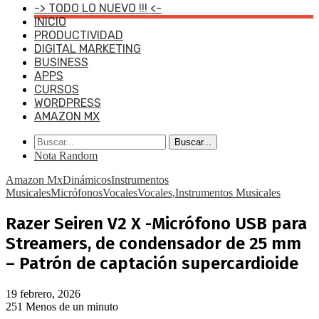
-> TODO LO NUEVO !!! <-
INICIO
PRODUCTIVIDAD
DIGITAL MARKETING
BUSINESS
APPS
CURSOS
WORDPRESS
AMAZON MX
Buscar...
Nota Random
Amazon Mx
Dinámicos
Instrumentos
Musicales
Micrófonos
Vocales
Vocales,Instrumentos Musicales
Razer Seiren V2 X -Micrófono USB para
Streamers, de condensador de 25 mm
– Patrón de captación supercardioide
19 febrero, 2026
251
Menos de un minuto