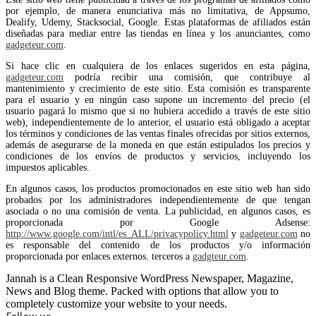
por ejemplo, de manera enunciativa más no limitativa, de Appsumo,
Dealify, Udemy, Stacksocial, Google. Estas plataformas de afiliados están
diseñadas para mediar entre las tiendas en línea y los anunciantes, como
gadgeteur.com
.
Si hace clic en cualquiera de los enlaces sugeridos en esta página,
gadgeteur.com
podría recibir una comisión, que contribuye al
mantenimiento y crecimiento de este sitio. Esta comisión es transparente
para el usuario y en ningún caso supone un incremento del precio (el
usuario pagará lo mismo que si no hubiera accedido a través de este sitio
web), independientemente de lo anterior, el usuario está obligado a aceptar
los términos y condiciones de las ventas finales ofrecidas por sitios externos,
además de asegurarse de la moneda en que están estipulados los precios y
condiciones de los envíos de productos y servicios, incluyendo los
impuestos aplicables.
En algunos casos, los productos promocionados en este sitio web han sido
probados por los administradores independientemente de que tengan
asociada o no una comisión de venta. La publicidad, en algunos casos, es
proporcionada por Google Adsense:
http://www.google.com/intl/es_ALL/privacypolicy.html
y
gadgeteur.com
no
es responsable del contenido de los productos y/o información
proporcionada por enlaces externos. terceros a
gadgteur.com
.
Jannah is a Clean Responsive WordPress Newspaper, Magazine,
News and Blog theme. Packed with options that allow you to
completely customize your website to your needs.