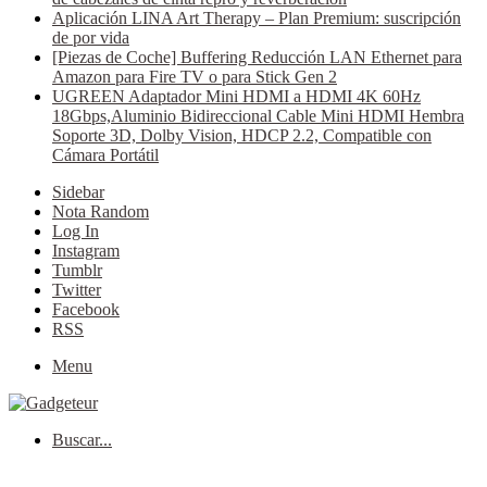
Aplicación LINA Art Therapy – Plan Premium: suscripción
de por vida
[Piezas de Coche] Buffering Reducción LAN Ethernet para
Amazon para Fire TV o para Stick Gen 2
UGREEN Adaptador Mini HDMI a HDMI 4K 60Hz
18Gbps,Aluminio Bidireccional Cable Mini HDMI Hembra
Soporte 3D, Dolby Vision, HDCP 2.2, Compatible con
Cámara Portátil
Sidebar
Nota Random
Log In
Instagram
Tumblr
Twitter
Facebook
RSS
Menu
Buscar...