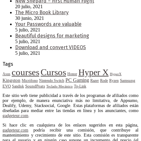
New Shepard – First Human Flight
20 julio, 2021
The Micro Book Library
30 junio, 2021
Your Passwords are valuable
5 julio, 2021
Beautiful designs for marketing
5 julio, 2021
Download and convert VIDEOS
5 julio, 2021
Tags
courses
Cursos
Hyper X
Asus
Honor
HyperX
PC Gaming
Kingston
Samsung
Rode
Micrófono
Nintendo Switch
Razer
Ryzen
EVO
SoundPeats
Sandisk
Tp-Link
Teclado Mecánico
Este sitio web tiene publicidad a través de los programas de afiliados como
por ejemplo, de manera enunciativa más no limitativa, de Appsumo,
Dealify, Udemy, Stacksocial, Google. Estas plataformas de afiliados están
diseñadas para mediar entre las tiendas en línea y los anunciantes, como
gadgeteur.com
.
Si hace clic en cualquiera de los enlaces sugeridos en esta página,
gadgeteur.com
podría recibir una comisión, que contribuye al
mantenimiento y crecimiento de este sitio. Esta comisión es transparente
para el usuario y en ningún caso supone un incremento del precio (el