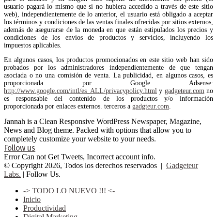
usuario pagará lo mismo que si no hubiera accedido a través de este sitio
web), independientemente de lo anterior, el usuario está obligado a aceptar
los términos y condiciones de las ventas finales ofrecidas por sitios externos,
además de asegurarse de la moneda en que están estipulados los precios y
condiciones de los envíos de productos y servicios, incluyendo los
impuestos aplicables.
En algunos casos, los productos promocionados en este sitio web han sido
probados por los administradores independientemente de que tengan
asociada o no una comisión de venta. La publicidad, en algunos casos, es
proporcionada por Google Adsense:
http://www.google.com/intl/es_ALL/privacypolicy.html
y
gadgeteur.com
no
es responsable del contenido de los productos y/o información
proporcionada por enlaces externos. terceros a
gadgteur.com
.
Jannah is a Clean Responsive WordPress Newspaper, Magazine,
News and Blog theme. Packed with options that allow you to
completely customize your website to your needs.
Follow us
Error Can not Get Tweets, Incorrect account info.
© Copyright 2026, Todos los derechos reservados |
Gadgeteur
Labs.
| Follow Us.
-> TODO LO NUEVO !!! <-
Inicio
Productividad
Digital Marketing