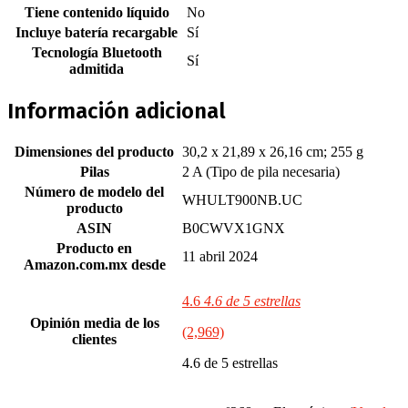
Tiene contenido líquido
‎No
Incluye batería recargable
‎Sí
Tecnología Bluetooth
‎Sí
admitida
Información adicional
Dimensiones del producto
30,2 x 21,89 x 26,16 cm; 255 g
Pilas
2 A (Tipo de pila necesaria)
Número de modelo del
WHULT900NB.UC
producto
ASIN
B0CWVX1GNX
Producto en
11 abril 2024
Amazon.com.mx desde
4.6
4.6 de 5 estrellas
Opinión media de los
(2,969)
clientes
4.6 de 5 estrellas