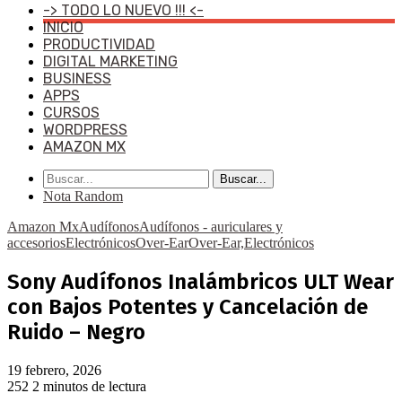
-> TODO LO NUEVO !!! <-
INICIO
PRODUCTIVIDAD
DIGITAL MARKETING
BUSINESS
APPS
CURSOS
WORDPRESS
AMAZON MX
Buscar...
Nota Random
Amazon Mx
Audífonos
Audífonos - auriculares y
accesorios
Electrónicos
Over-Ear
Over-Ear,Electrónicos
Sony Audífonos Inalámbricos ULT Wear
con Bajos Potentes y Cancelación de
Ruido – Negro
19 febrero, 2026
252
2 minutos de lectura