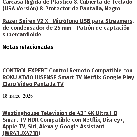
Carcasa Rígida de Plástico & Cubierta de Teclado
(USA Versión) & Protector de Pantalla, Negro
Razer Seiren V2 X -Micrófono USB para Streamers,
de condensador de 25 mm - Patrón de captación
supercardioide
Notas relacionadas
CONTROL EXPERT Control Remoto Compatible con
ROKU ATVIO HISENSE Smart TV Netflix Google Play
Claro Video Pantalla TV
18 marzo, 2026
Westinghouse Television de 43” 4K Ultra HD
Smart TV HDR Compatible con Netflix, Disney+,
Apple TV, Siri, Alexa y Google Assistant
(WR43UX4210)