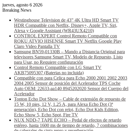
jueves, agosto 6 2026
Breaking News
Westinghouse Television de 43” 4K Ultra HD Smart TV
HDR Compatible con Netflix, Disney+, Apple TV, Siri,
Alexa y Google Assistant (WR43UX4210)
CONTROL EXPERT Control Remoto Compatible con
ROKU ATVIO HISENSE Smart TV Netflix Google Play
Claro Video Pantalla TV
Samsung BN59-01330B – Mando a Distancia Original para
televisores Samsung Smart TV, Modelo de Repuesto, Listo
para Usar, no Requiere configuración
Control Remoto Compatible con LG Smart TV
AKB75095307 (Baterias no incluida)
Compatible con para Celica para Echo 2000 2001 2002 2003
2004 2005 Sensor de posición del Acelerador TPS Coche
Auto OEM: 22633-aa140 8945202020 Sensor del Cuerpo del
Acelerador
Tonton Echo Dot Show – Cable de extensión de repuesto de
15 W, 10 pies, 12 V, 1.25 A, para Alexa Echo Dot (3ª
generación), Echo Dot con reloj, Echo Dot Kids Edition,
Echo Show 5, Echo Spot, Fire TV
NUX NDD-7 TAPE ECHO – Pedal de efectos de retardo
estéreo, hasta 1600 ms de tiempo de retardo, 7 combinaciones
de cabezales de cinta repro y reverberación