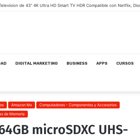
DAD
DIGITAL MARKETING
BUSINESS
APPS
CURSOS
os
Amazon Mx
Computadoras - Componentes y Accesorios
tas de Memoria
 64GB microSDXC UHS-