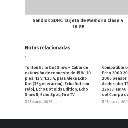
Sandisk SDHC Tarjeta de Memoria Clase 4,
16 GB
Notas relacionadas
Tonton Echo Dot Show – Cable de
Compatible co
extensión de repuesto de 15 W, 10
Echo 2000 20
pies, 12 V, 1.25 A, para Alexa Echo
2005 Sensor 
Dot (3ª generación), Echo Dot con
Acelerador T
reloj, Echo Dot Kids Edition, Echo
22633-aa140
Show 5, Echo Spot, Fire TV
del Cuerpo d
18 marzo, 2026
18 marzo, 202