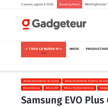
jueves, agosto 6 2026
Breaking News
-> TODO LO NUEVO !!! <-
INICIO
PRODUCTIVI
Almacenamiento de Datos
Almacenamiento Externo de Dat
Electrónicos
Micro SD
Micro SD,Electrónicos
Tarje
Samsung EVO Plus