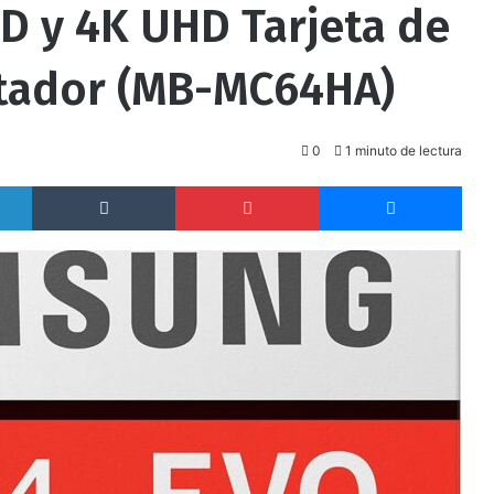
HD y 4K UHD Tarjeta de
tador (MB-MC64HA)
0
1 minuto de lectura
LinkedIn
Tumblr
Pinterest
Messenger