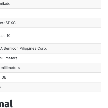
imitado
0
icroSDXC
lase 10
FA Semicon Pilippines Corp.
 millimeters
5 millimeters
4 GB
o
nal