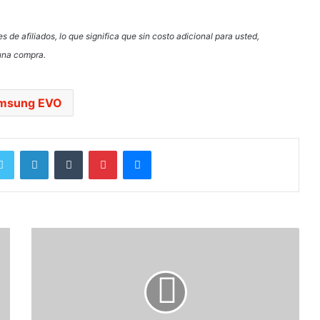
 de afiliados, lo que significa que sin costo adicional para usted,
 una compra.
msung EVO
Twitter
LinkedIn
Tumblr
Pinterest
Messenger