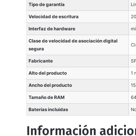
Tipo de garantía
‎L
Velocidad de escritura
‎2
Interfaz de hardware
‎m
Clase de velocidad de asociación digital
‎C
segura
Fabricante
‎S
Alto del producto
‎1
Ancho del producto
‎1
Tamaño de RAM
‎6
Baterías incluidas
‎N
Información adicio