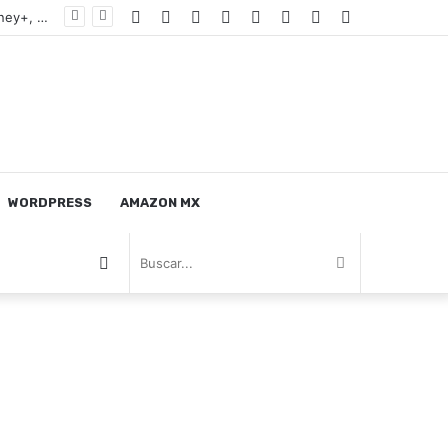
RSS
Facebook
Twitter
Tumblr
Instagram
Log
Nota
Sidebar
CONTROL EXPERT Control Remoto Compatible con ROKU ATVIO HISENSE Smart TV Netflix Google Play Claro Video Pantalla TV
In
Random
WORDPRESS
AMAZON MX
Nota
Buscar...
Random